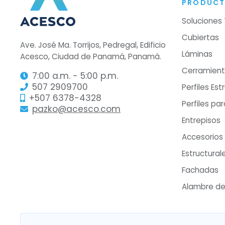
PRODUC
Soluciones
Cubiertas
Ave. José Ma. Torrijos, Pedregal, Edificio
Láminas
Acesco, Ciudad de Panamá, Panamá.
Cerramien
7:00 a.m. - 5:00 p.m.
507 2909700
Perfiles Est
+507 6378-4328
Perfiles pa
pazko@acesco.com
Entrepisos
Accesorios
Estructural
Fachadas
Alambre de