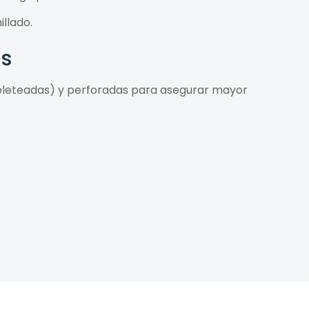
llado.
as
moleteadas) y perforadas para asegurar mayor