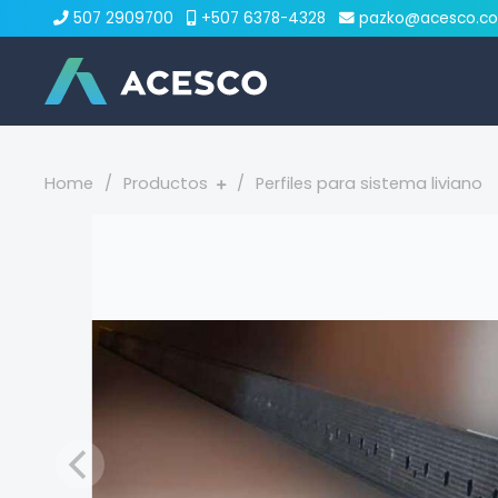
507 2909700
+507 6378-4328
pazko@acesco.c
Home
Productos
Perfiles para sistema liviano