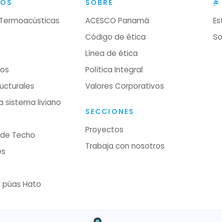
TOS
SOBRE
 Termoacústicas
ACESCO Panamá
Es
Código de ética
So
Línea de ética
tos
Política Integral
ructurales
Valores Corporativos
ra sistema liviano
SECCIONES
Proyectos
 de Techo
Trabaja con nosotros
es
 púas Hato