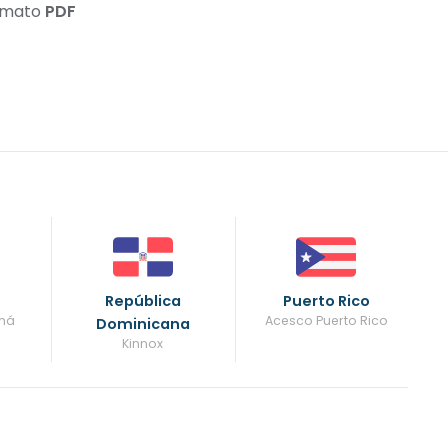
ormato
PDF
República
Puerto Rico
má
Acesco Puerto Rico
Dominicana
Kinnox